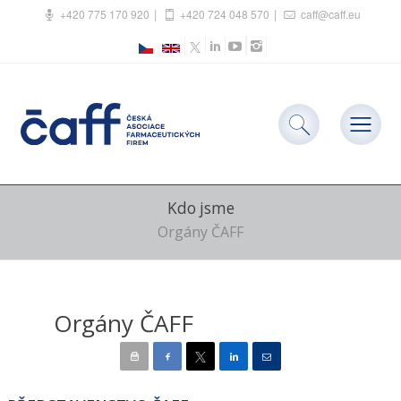
+420 775 170 920
+420 724 048 570
caff@caff.eu
Kdo jsme
Orgány ČAFF
Orgány ČAFF