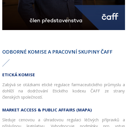
ODBORNÉ KOMISE A PRACOVNÍ SKUPINY ČAFF
ETICKÁ KOMISE
Zabývá se otázkami etické regulace farmaceutického průmyslu a 
dohlíží na dodržování Etického kodexu ČAFF ze strany 
členských společností.
MARKET ACCESS & PUBLIC AFFAIRS (MAPA)
Sleduje cenovou a úhradovou regulaci léčivých přípravků a 
příslušnou legislativu. Vyhodnocuje podmínky pro vstup 