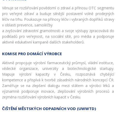
Věnuje se rozšiřování povědomí o zdraví a přínosu OTC segmentu 
pro veřejné zdraví a buduje silnější postavení volně prodejných 
léčiv na trhu. Poukazuje na přínosy léčiv i vybraných doplňků stravy 
v oblasti prevence, samoléčby

a zvyšování zdravotní gramotnosti a svoje výstupy zpracovává do 
podkladů pro veřejnost, na sociální sítě, pro média a podporuje 
aktivně edukativní kampaně dalších stakeholderů.
KOMISE PRO DOMÁCÍ VÝROBCE
Aktivně propojuje výrobní farmaceutický průmysl, vládní instituce, 
vědecké organizace, univerzity a biotechnologické startupy. 
Mapuje výrobní kapacity v Česku, rozpoznává chybějící 
kompetence a přispívá k tvorbě zásadních národních koncepcí ČR. 
Zaměřuje se na zlepšení dialogu mezi státem a výrobci léků a 
významně podporuje inovace, zlepšování výrobních procesů a 
zejména rozšiřování výrobních kapacit v Česku.
ČIŠTĚNÍ MĚSTSKÝCH ODPADNÍCH VOD (UWWTD)