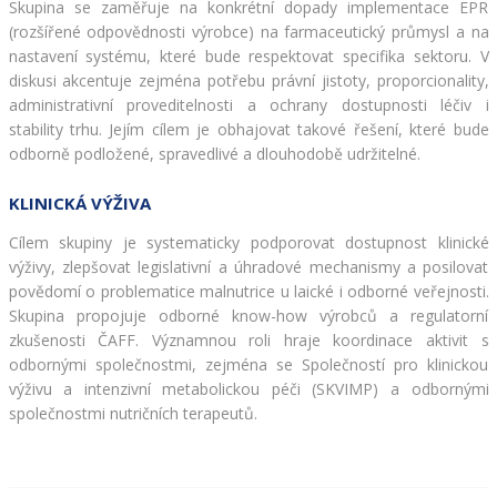
Skupina se zaměřuje na konkrétní dopady implementace EPR 
(rozšířené odpovědnosti výrobce) na farmaceutický průmysl a na 
nastavení systému, které bude respektovat specifika sektoru. V 
diskusi akcentuje zejména potřebu právní jistoty, proporcionality, 
administrativní proveditelnosti a ochrany dostupnosti léčiv i 
stability trhu. Jejím cílem je obhajovat takové řešení, které bude 
odborně podložené, spravedlivé a dlouhodobě udržitelné.
KLINICKÁ VÝŽIVA
Cílem skupiny je systematicky podporovat dostupnost klinické 
výživy, zlepšovat legislativní a úhradové mechanismy a posilovat 
povědomí o problematice malnutrice u laické i odborné veřejnosti. 
Skupina propojuje odborné know-how výrobců a regulatorní 
zkušenosti ČAFF. Významnou roli hraje koordinace aktivit s 
odbornými společnostmi, zejména se Společností pro klinickou 
výživu a intenzivní metabolickou péči (SKVIMP) a odbornými 
společnostmi nutričních terapeutů.