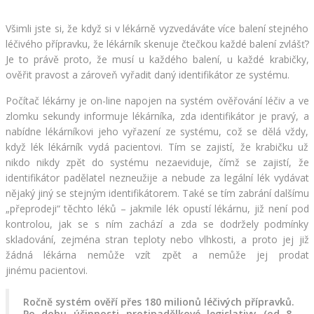
Všimli jste si, že když si v lékárně vyzvedáváte více balení stejného 
léčivého přípravku, že lékárník skenuje čtečkou každé balení zvlášť? 
Je to právě proto, že musí u každého balení, u každé krabičky, 
ověřit pravost a zároveň vyřadit daný identifikátor ze systému.
Počítač lékárny je on-line napojen na systém ověřování léčiv a ve 
zlomku sekundy informuje lékárníka, zda identifikátor je pravý, a 
nabídne lékárníkovi jeho vyřazení ze systému, což se dělá vždy, 
když lék lékárník vydá pacientovi. Tím se zajistí, že krabičku už 
nikdo nikdy zpět do systému nezaeviduje, čímž se zajistí, že 
identifikátor padělatel nezneužije a nebude za legální lék vydávat 
nějaký jiný se stejným identifikátorem. Také se tím zabrání dalšímu 
„přeprodeji“ těchto léků – jakmile lék opustí lékárnu, již není pod 
kontrolou, jak se s ním zachází a zda se dodržely podmínky 
skladování, zejména stran teploty nebo vlhkosti, a proto jej již 
žádná lékárna nemůže vzít zpět a nemůže jej prodat 
jinému pacientovi.
Ročně systém ověří přes 180 milionů léčivých přípravků. 
Po dobu účinnosti protipadělkové legislativy (od 8. 