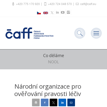
+420 775 170 920
+420 724 048 570
caff@caff.eu
Co děláme
NOOL
Národní organizace pro
ověřování pravosti léčiv