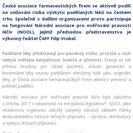
Česká asociace farmaceutických firem se aktivně podílí
na snižování rizika výskytu padělaných léků na českém
trhu. Společně s dalšími organizacemi proto participuje
na fungování Národní asociace pro ověřování pravosti
léčiv (NOOL), jejímž předsedou představenstva je
výkonný ředitel ČAFF Filip Vrubel.
Padělané léky představují pro pacienty riziko, protože u nich 
nebyla ověřena bezpečnost, kvalita a účinnost.
 Stávají se tak 
přímou hrozbou pro zdraví pacientů. Ačkoliv generické a 
biosimilární léky nejsou paděláním ohroženy tolik jako originální 
léky, je Česká asociace farmaceutických firem aktivní v prevenci a 
potírání padělků.
Národní asociace pro ověřování pravosti léčiv byla založena 
v březnu 2017 v návaznosti na evropskou legislativu*. NOOL jako 
neziskovou organizaci založily subjekty sdružují základní články 
dodavatelského řetězce léčivých přípravků – výrobce, distributory 
a výdejce léčivých přípravků: