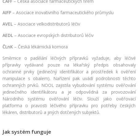
ČAFF
 – Česká asociace farmaceutických firem
AIFP
 – Asociace inovativního farmaceutického průmyslu 
AVEL
 – Asociace velkodistributorů léčiv
AEDL
 – Asociace evropských distributorů léčiv
ČLnK
 – Česká lékárnická komora
Směrnice o padělání léčivých přípravků vyžaduje, aby léčivé 
přípravky vydávané pouze na lékařský předpis obsahovaly 
ochranné prvky (jedinečný identifikátor a prostředek k ověření 
manipulace s obalem). Nařízení pak uvádí podrobnosti těchto 
ochranných prvků. NOOL zajistila vybudování systému ověřování 
jedinečného identifikátoru a je odpovědná za provozování 
Národního systému ověřování léčiv. Slouží jako ověřovací 
platforma o pravosti léčivého přípravku pro potřeby českých 
lékáren, distributorů a jiných dotčených subjektů.
Jak systém funguje