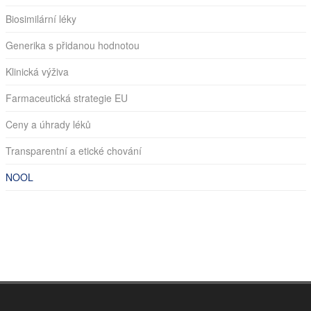
Biosimilární léky
Generika s přidanou hodnotou
Klinická výživa
Farmaceutická strategie EU
Ceny a úhrady léků
Transparentní a etické chování
NOOL